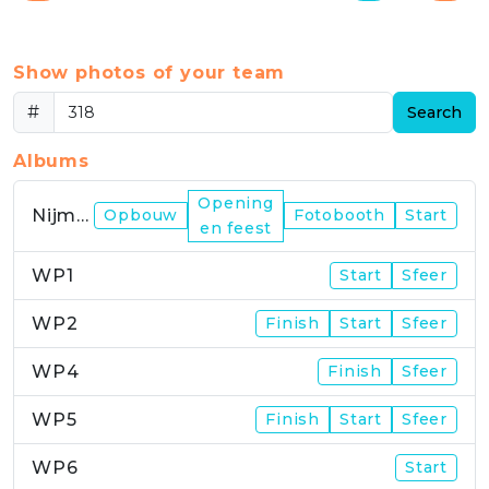
Show photos of your team
#
Search
Albums
Opening
Nijmegen
Opbouw
Fotobooth
Start
en feest
WP1
Start
Sfeer
WP2
Finish
Start
Sfeer
WP4
Finish
Sfeer
WP5
Finish
Start
Sfeer
WP6
Start