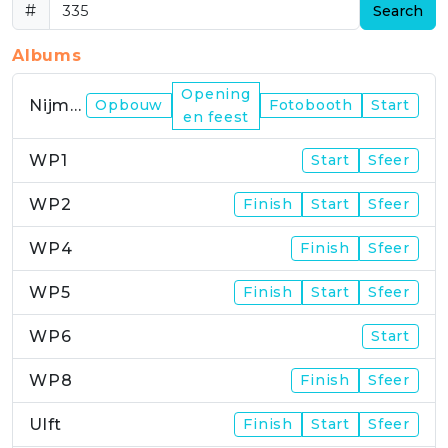
#
Search
Albums
Opening
Nijmegen
Opbouw
Fotobooth
Start
en feest
WP1
Start
Sfeer
WP2
Finish
Start
Sfeer
WP4
Finish
Sfeer
WP5
Finish
Start
Sfeer
WP6
Start
WP8
Finish
Sfeer
Ulft
Finish
Start
Sfeer