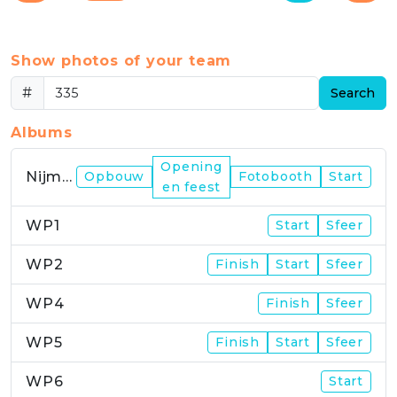
Show photos of your team
#
Search
Albums
Opening
Nijmegen
Opbouw
Fotobooth
Start
en feest
WP1
Start
Sfeer
WP2
Finish
Start
Sfeer
WP4
Finish
Sfeer
WP5
Finish
Start
Sfeer
WP6
Start