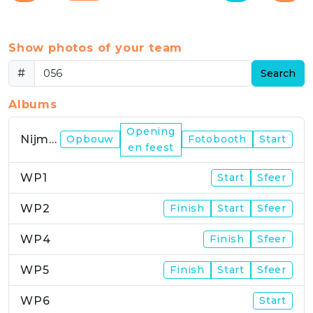
Show photos of your team
#
Search
Albums
Opening
Nijmegen
Opbouw
Fotobooth
Start
en feest
WP1
Start
Sfeer
WP2
Finish
Start
Sfeer
WP4
Finish
Sfeer
WP5
Finish
Start
Sfeer
WP6
Start