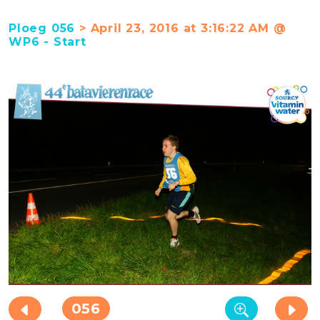
Ploeg 056
> April 23, 2016 at 3:16:22 AM @
WP6 - Start
056