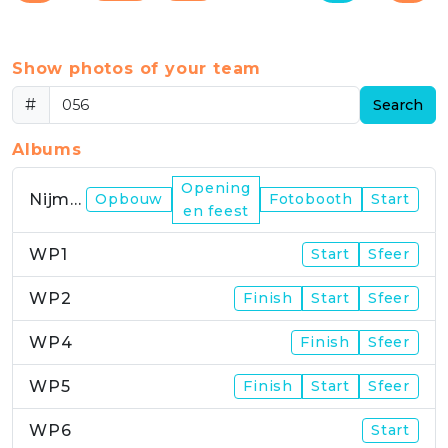
Show photos of your team
#
Search
Albums
Opening
Nijmegen
Opbouw
Fotobooth
Start
en feest
WP1
Start
Sfeer
WP2
Finish
Start
Sfeer
WP4
Finish
Sfeer
WP5
Finish
Start
Sfeer
WP6
Start