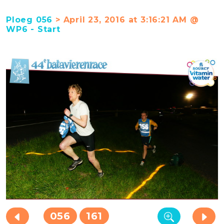
Ploeg 056
> April 23, 2016 at 3:16:21 AM @
WP6 - Start
056
161