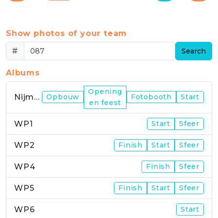
Show photos of your team
#
Search
Albums
Opening
Nijmegen
Opbouw
Fotobooth
Start
en feest
WP1
Start
Sfeer
WP2
Finish
Start
Sfeer
WP4
Finish
Sfeer
WP5
Finish
Start
Sfeer
WP6
Start