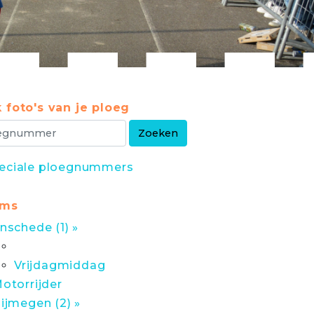
 foto's van je ploeg
eciale ploegnummers
ums
nschede (1) »
Vrijdagmiddag
otorrijder
ijmegen (2) »