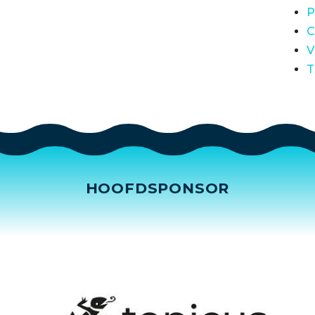
P
C
V
T
HOOFDSPONSOR