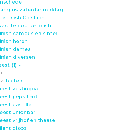
nschede
ampus zaterdagmiddag
re-finish Calslaan
achten op de finish
inish campus en sintel
inish heren
inish dames
inish diversen
eest (1) »
buiten
eest vestingbar
eest pepsitent
eest bastille
eest unionbar
eest vrijhof en theate
ilent disco