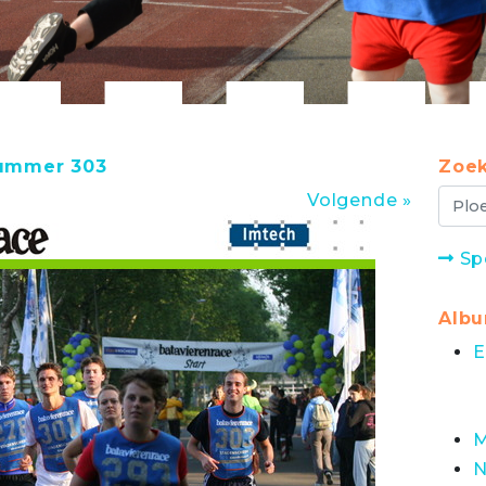
nummer 303
Zoek
Volgende »
Sp
Alb
E
M
N