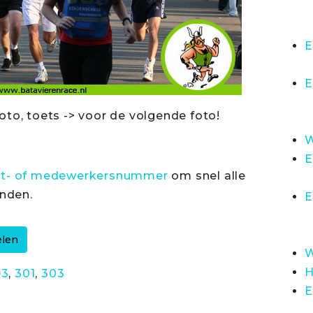
E
E
oto, toets -> voor de volgende foto!
W
E
rt- of medewerkersnummer
om snel alle
inden.
E
W
H
93
,
301
,
303
E