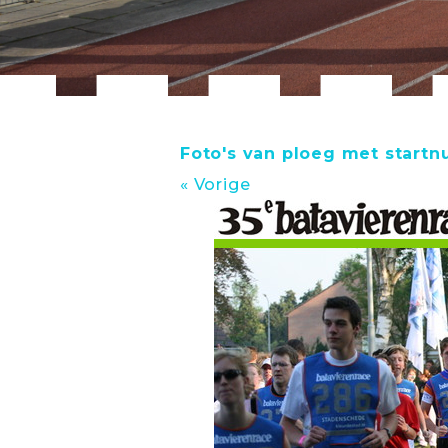
Foto's van ploeg met start
« Vorige