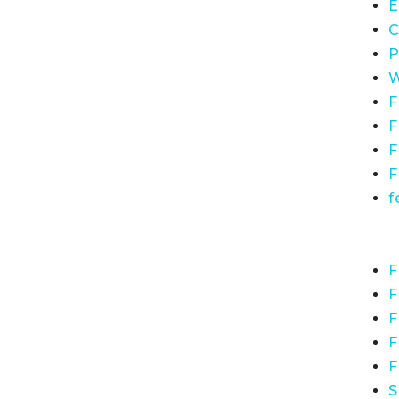
E
C
P
W
F
F
F
F
f
F
F
F
F
F
S