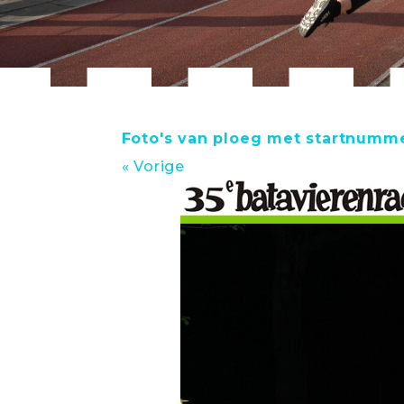
Foto's van ploeg met startnumme
« Vorige