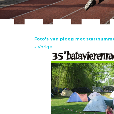
Foto's van ploeg met startnumm
« Vorige