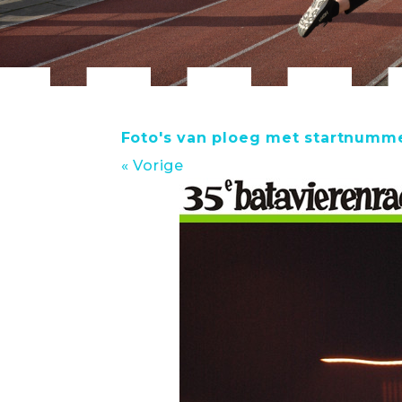
Foto's van ploeg met startnumm
« Vorige