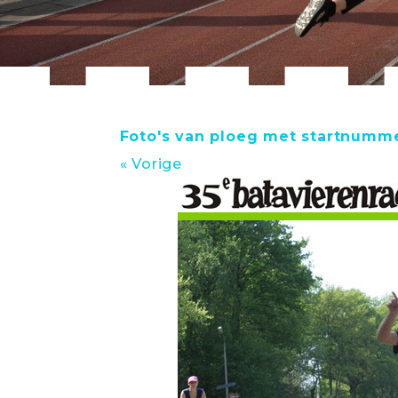
Foto's van ploeg met startnumm
« Vorige