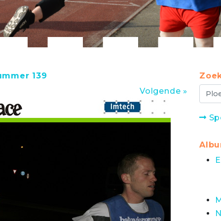
nummer 139
Zoek
Volgende »
Sp
Alb
E
M
N