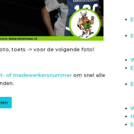
E
E
oto, toets -> voor de volgende foto!
W
E
rt- of medewerkersnummer
om snel alle
inden.
E
W
H
E