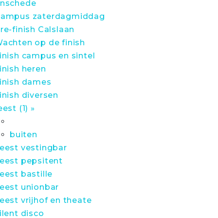
nschede
ampus zaterdagmiddag
re-finish Calslaan
achten op de finish
inish campus en sintel
inish heren
inish dames
inish diversen
eest (1) »
buiten
eest vestingbar
eest pepsitent
eest bastille
eest unionbar
eest vrijhof en theate
ilent disco