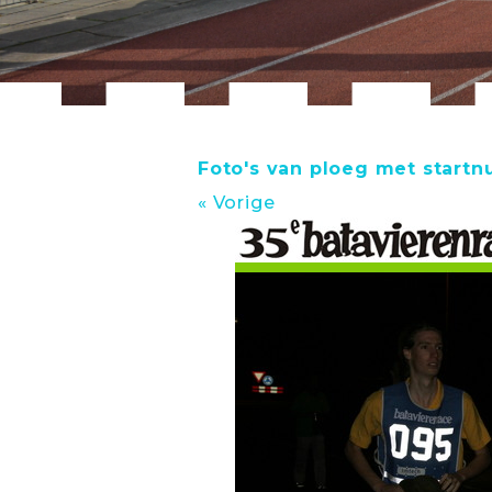
Foto's van ploeg met start
« Vorige