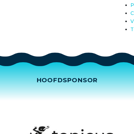
P
C
V
T
HOOFDSPONSOR