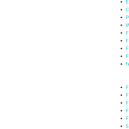
E
C
P
W
F
F
F
F
f
F
F
F
F
F
S