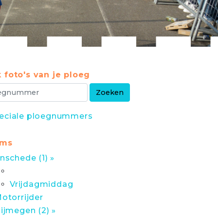
 foto's van je ploeg
eciale ploegnummers
ums
nschede (1) »
Vrijdagmiddag
otorrijder
ijmegen (2) »