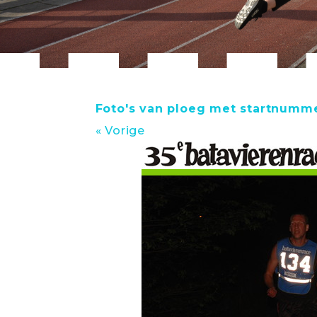
Foto's van ploeg met startnumme
« Vorige