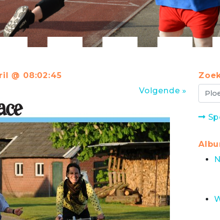
ril @ 08:02:45
Zoek
Volgende »
Sp
Alb
N
W