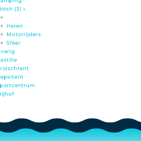
amping
inish (3) »
Heren
Motorrijders
Sfeer
verig
astille
rolschtent
epsitent
portcentrum
rijhof