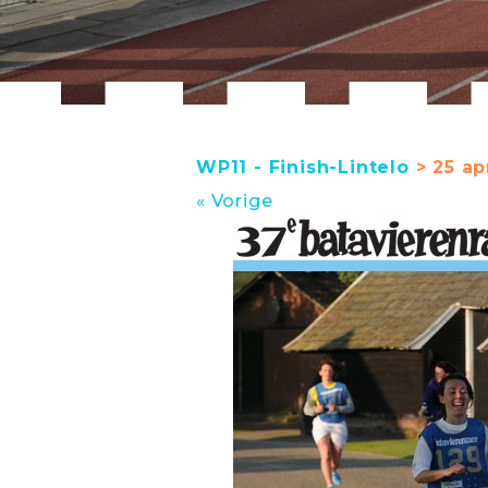
WP11 - Finish-Lintelo
> 25 ap
« Vorige