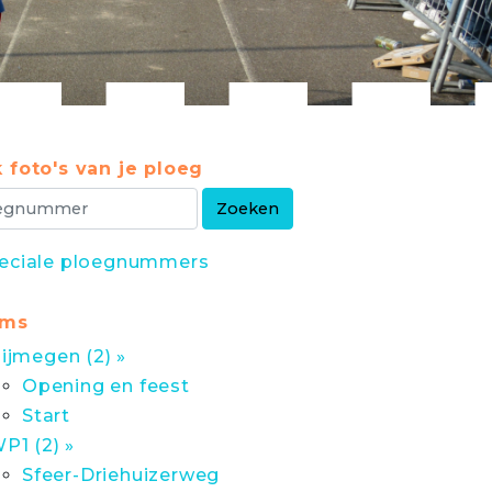
 foto's van je ploeg
eciale ploegnummers
ums
ijmegen (2) »
Opening en feest
Start
P1 (2) »
Sfeer-Driehuizerweg