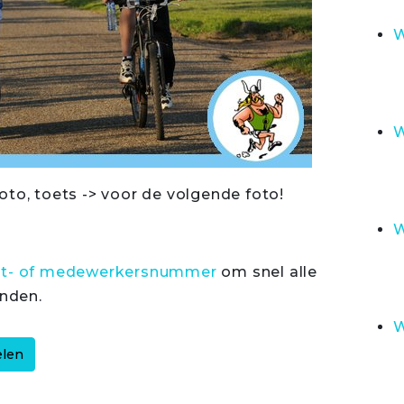
W
W
oto, toets -> voor de volgende foto!
W
rt- of medewerkersnummer
om snel alle
inden.
W