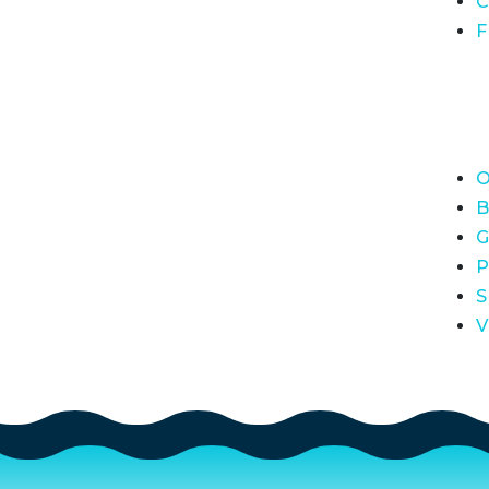
C
F
O
B
G
P
S
V