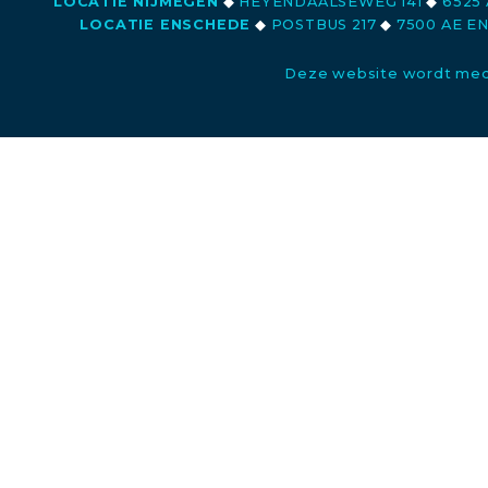
LOCATIE NIJMEGEN
◆
HEYENDAALSEWEG 141
◆
6525 
LOCATIE ENSCHEDE
◆
POSTBUS 217
◆
7500 AE E
Deze website wordt med