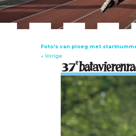
Foto's van ploeg met startnumme
« Vorige