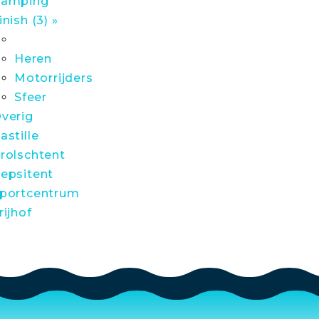
amping
inish (3) »
Heren
Motorrijders
Sfeer
verig
astille
rolschtent
epsitent
portcentrum
rijhof