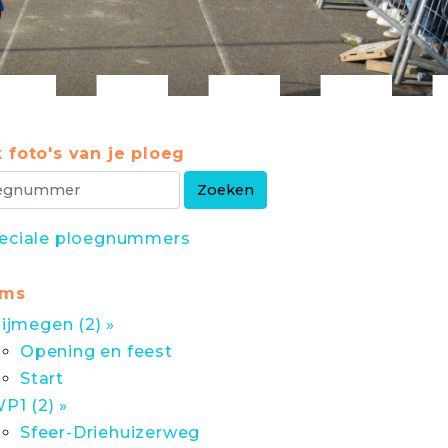
 foto's van je ploeg
eciale ploegnummers
ums
ijmegen (2) »
Opening en feest
Start
P1 (2) »
Sfeer-Driehuizerweg