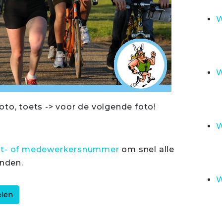
W
W
oto, toets -> voor de volgende foto!
W
rt- of medewerkersnummer
om snel alle
inden.
W