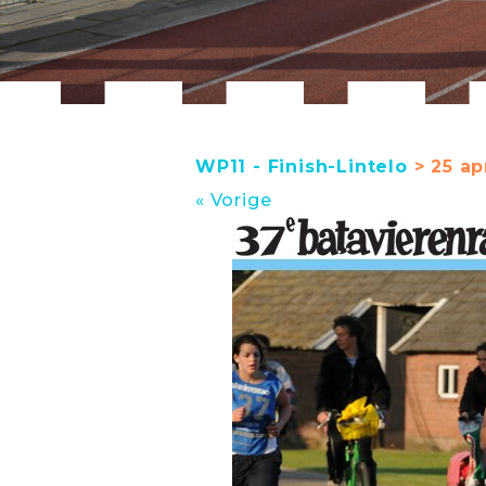
WP11 - Finish-Lintelo
> 25 ap
« Vorige