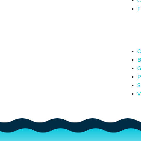
C
F
O
B
G
P
S
V