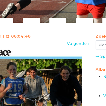
ril @ 08:04:48
Zoek
Volgende »
Sp
Alb
N
W