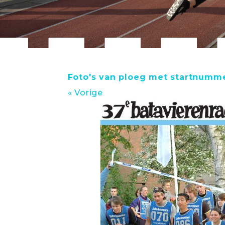
Foto's van ploeg met startnumm
« Vorige