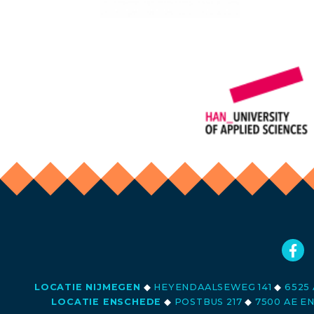
LOCATIE NIJMEGEN
◆
HEYENDAALSEWEG 141
◆
6525 
LOCATIE ENSCHEDE
◆
POSTBUS 217
◆
7500 AE E