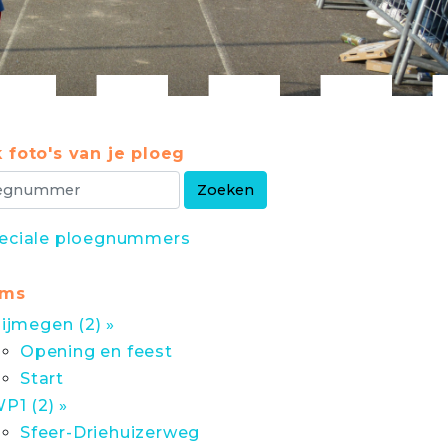
 foto's van je ploeg
eciale ploegnummers
ums
ijmegen (2) »
Opening en feest
Start
P1 (2) »
Sfeer-Driehuizerweg