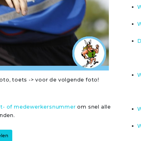
W
W
D
W
oto, toets -> voor de volgende foto!
rt- of medewerkersnummer
om snel alle
W
inden.
W