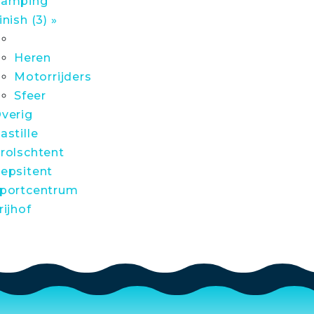
amping
inish (3) »
Heren
Motorrijders
Sfeer
verig
astille
rolschtent
epsitent
portcentrum
rijhof