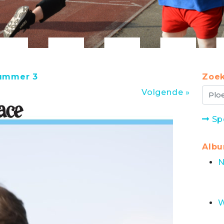
nummer 3
Zoek
Volgende »
Sp
Alb
N
W