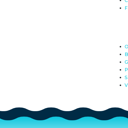
C
F
O
B
G
P
S
V