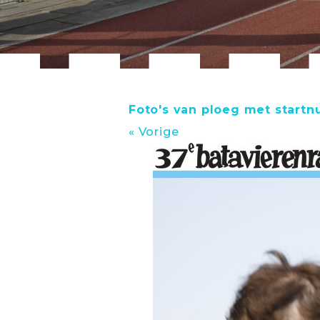
Foto's van ploeg met start
« Vorige