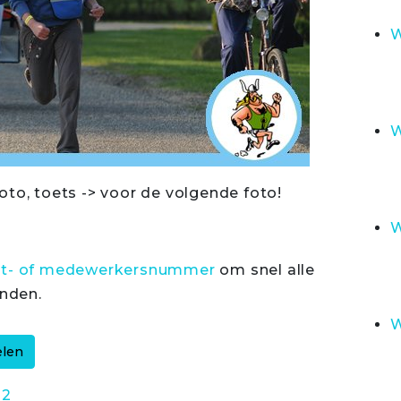
W
W
oto, toets -> voor de volgende foto!
W
rt- of medewerkersnummer
om snel alle
inden.
W
32