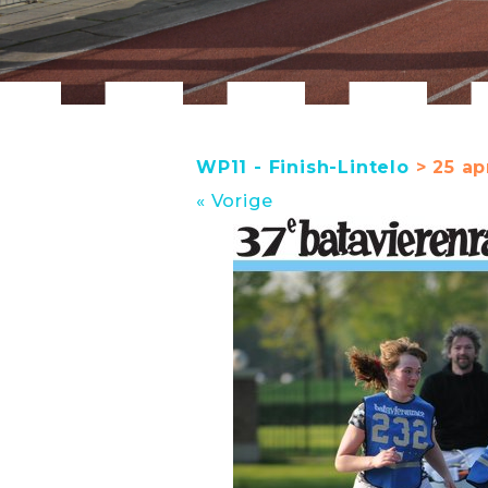
WP11 - Finish-Lintelo
> 25 ap
« Vorige