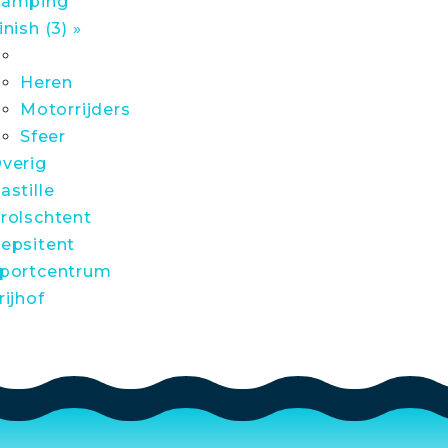
amping
inish (3) »
Heren
Motorrijders
Sfeer
verig
astille
rolschtent
epsitent
portcentrum
rijhof