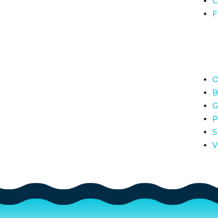
C
F
O
B
G
P
S
V