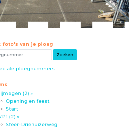
 foto's van je ploeg
eciale ploegnummers
ums
ijmegen (2) »
Opening en feest
Start
P1 (2) »
Sfeer-Driehuizerweg