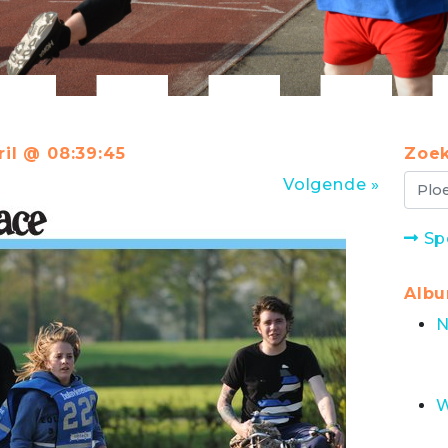
ril @ 08:39:45
Zoek
Volgende »
Sp
Alb
N
W