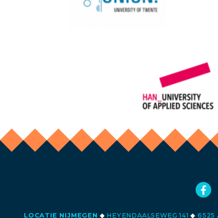
LOCATIE NIJMEGEN
◆
HEYENDAALSEWEG 141
◆
6525 