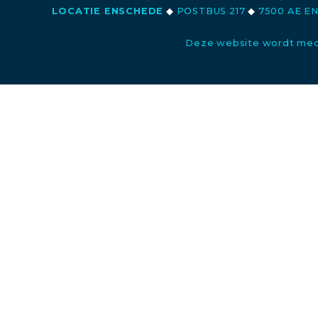
LOCATIE ENSCHEDE
◆
POSTBUS 217
◆
7500 AE E
Deze website wordt med