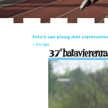
Foto's van ploeg met startnumme
« Vorige