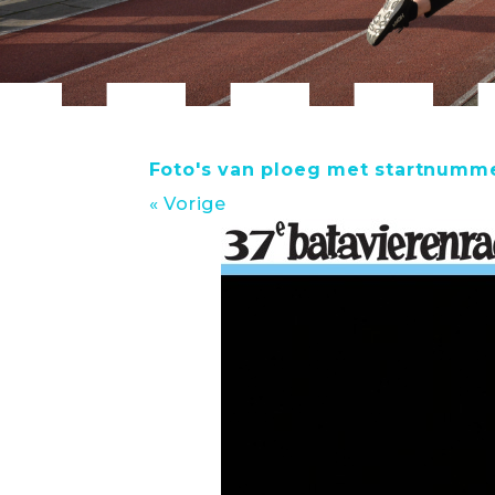
Foto's van ploeg met startnumm
« Vorige