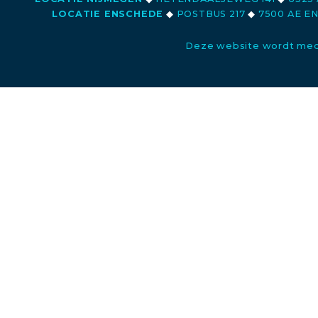
LOCATIE ENSCHEDE
◆
POSTBUS 217
◆
7500 AE E
Deze website wordt med