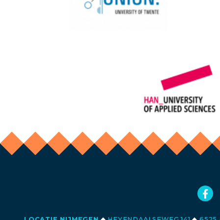
LOCATIE NIJMEGEN
◆
HEYENDAALSEWEG 141
◆
6525 