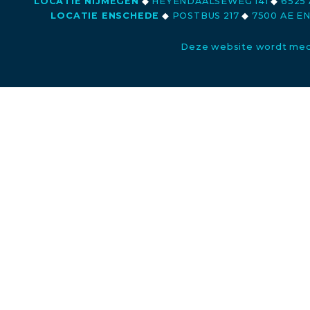
LOCATIE NIJMEGEN
◆
HEYENDAALSEWEG 141
◆
6525 
LOCATIE ENSCHEDE
◆
POSTBUS 217
◆
7500 AE E
Deze website wordt med