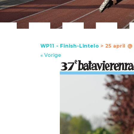
WP11 - Finish-Lintelo
> 25 april @
« Vorige