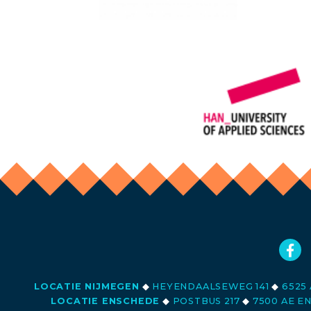
LOCATIE NIJMEGEN
◆
HEYENDAALSEWEG 141
◆
6525 
LOCATIE ENSCHEDE
◆
POSTBUS 217
◆
7500 AE E