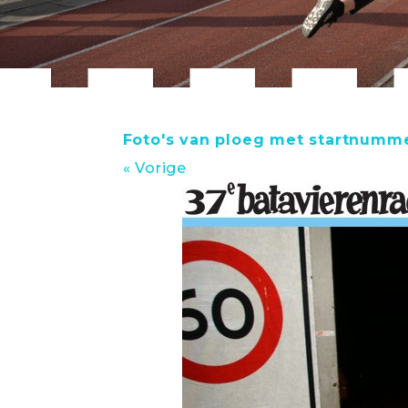
Foto's van ploeg met startnumm
« Vorige