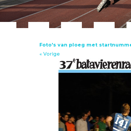
Foto's van ploeg met startnumme
« Vorige