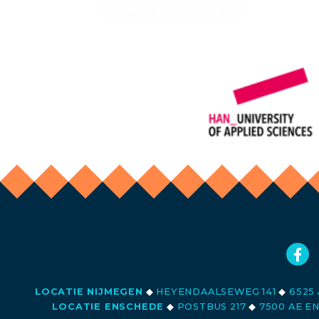
LOCATIE NIJMEGEN
◆
HEYENDAALSEWEG 141
◆
6525 
LOCATIE ENSCHEDE
◆
POSTBUS 217
◆
7500 AE E