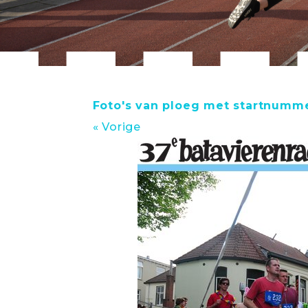
Foto's van ploeg met startnumm
« Vorige