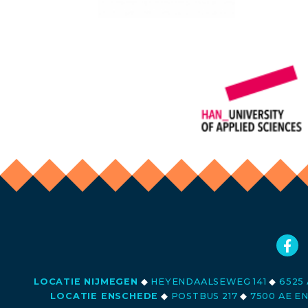
LOCATIE NIJMEGEN
◆
HEYENDAALSEWEG 141
◆
6525 
LOCATIE ENSCHEDE
◆
POSTBUS 217
◆
7500 AE E