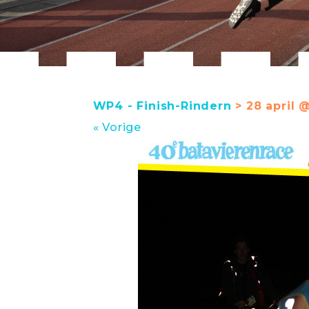
WP4 - Finish-Rindern
> 28 april @
« Vorige