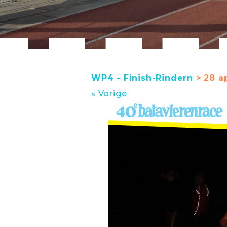
WP4 - Finish-Rindern
> 28 ap
« Vorige