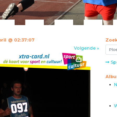
ril @ 02:37:07
Zoek
Volgende »
Sp
Alb
N
W