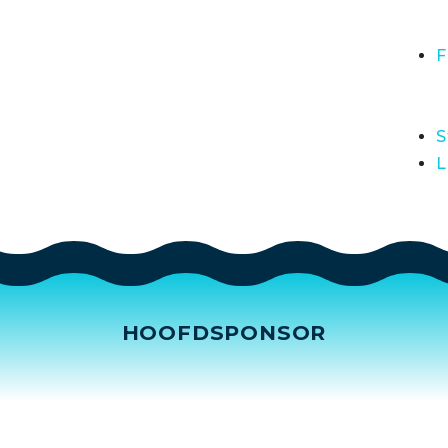
F
S
L
HOOFDSPONSOR