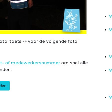
W
W
oto, toets -> voor de volgende foto!
W
rt- of medewerkersnummer
om snel alle
inden.
W
W