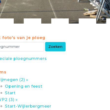
 foto's van je ploeg
eciale ploegnummers
ums
ijmegen (2) »
Opening en feest
Start
P2 (3) »
Start-Wijlerbergmeer