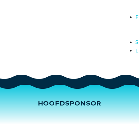
F
S
L
HOOFDSPONSOR