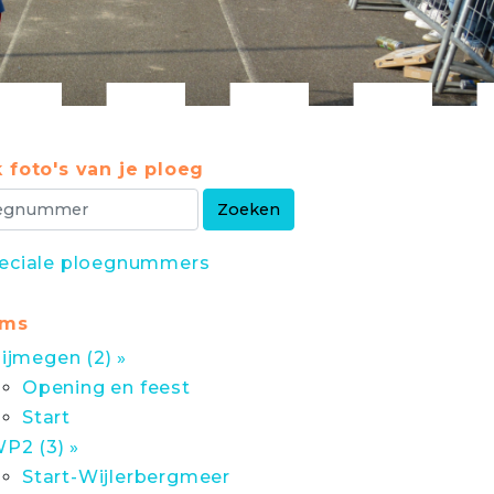
 foto's van je ploeg
eciale ploegnummers
ums
ijmegen (2) »
Opening en feest
Start
P2 (3) »
Start-Wijlerbergmeer