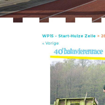
WP15 - Start-Huize Zelle
> 28
« Vorige