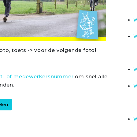
W
W
oto, toets -> voor de volgende foto!
W
rt- of medewerkersnummer
om snel alle
inden.
W
W