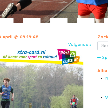
 april @ 09:19:48
Zoek
Volgende »
Sp
Alb
N
W