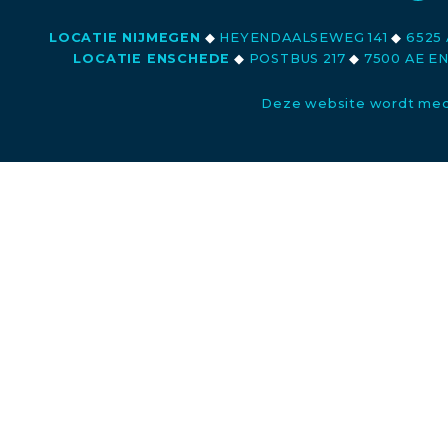
LOCATIE NIJMEGEN
◆
HEYENDAALSEWEG 141
◆
6525 
LOCATIE ENSCHEDE
◆
POSTBUS 217
◆
7500 AE E
Deze website wordt med