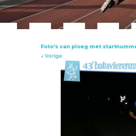
Foto's van ploeg met startnumme
« Vorige