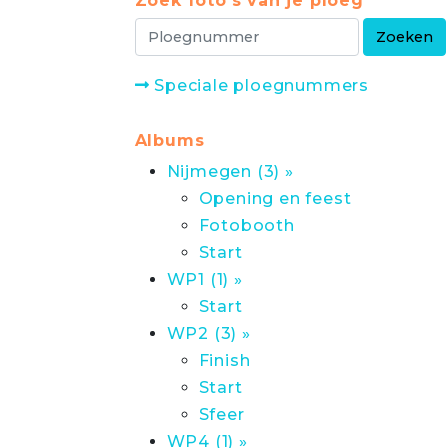
Zoek foto's van je ploeg
Speciale ploegnummers
Albums
Nijmegen (3) »
Opening en feest
Fotobooth
Start
WP1 (1) »
Start
WP2 (3) »
Finish
Start
Sfeer
WP4 (1) »