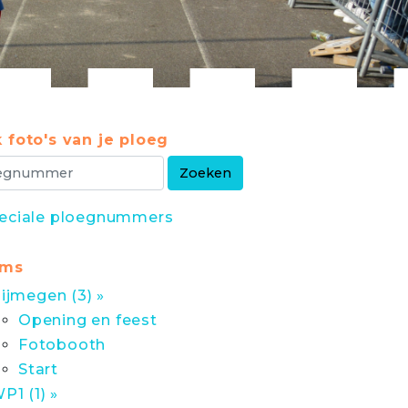
 foto's van je ploeg
eciale ploegnummers
ums
ijmegen (3) »
Opening en feest
Fotobooth
Start
P1 (1) »