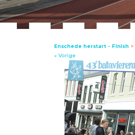
Enschede herstart - Finish
> 
« Vorige