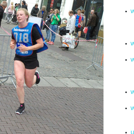
W
W
W
W
W
U