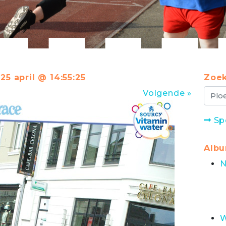
25 april @ 14:55:25
Zoek
Volgende »
Sp
Alb
N
W