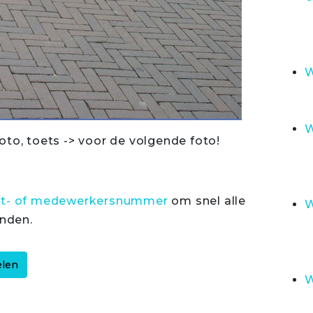
W
W
oto, toets -> voor de volgende foto!
rt- of medewerkersnummer
om snel alle
W
inden.
W