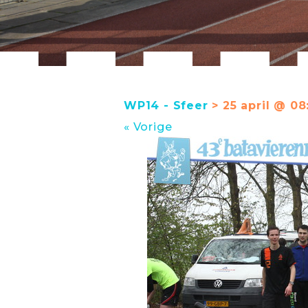
WP14 - Sfeer
> 25 april @ 08
« Vorige