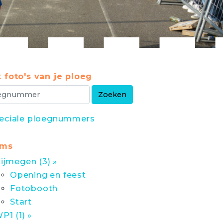
 foto's van je ploeg
eciale ploegnummers
ums
ijmegen (3) »
Opening en feest
Fotobooth
Start
P1 (1) »