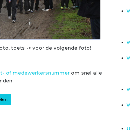
W
W
oto, toets -> voor de volgende foto!
W
rt- of medewerkersnummer
om snel alle
inden.
W
W
U