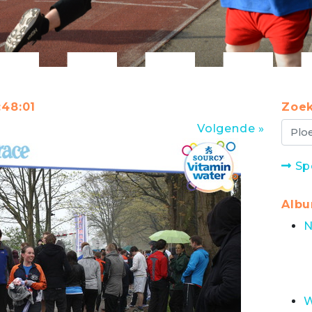
:48:01
Zoek
Volgende »
Sp
Alb
N
W