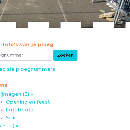
 foto's van je ploeg
eciale ploegnummers
ums
ijmegen (3) »
Opening en feest
Fotobooth
Start
P1 (1) »