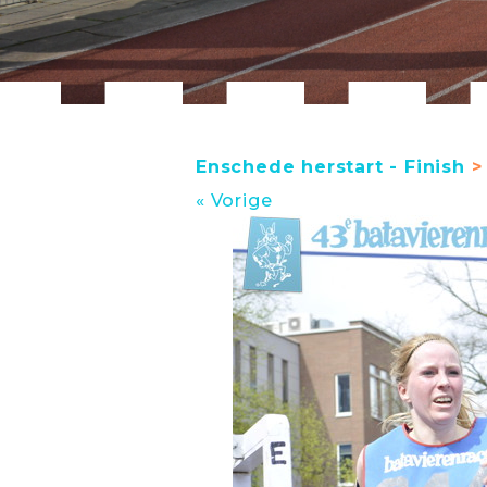
Enschede herstart - Finish
> 
« Vorige