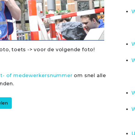
W
W
oto, toets -> voor de volgende foto!
W
rt- of medewerkersnummer
om snel alle
inden.
W
W
U