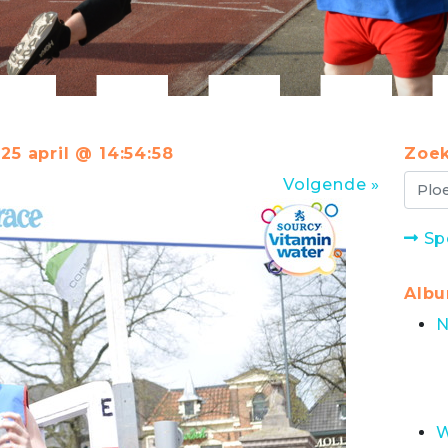
25 april @ 14:54:58
Zoek
Volgende »
Sp
Alb
N
W