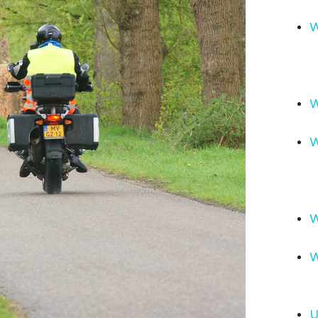
W
W
W
W
W
U