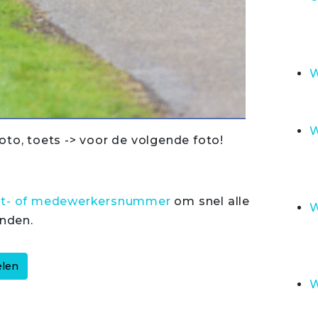
W
W
oto, toets -> voor de volgende foto!
rt- of medewerkersnummer
om snel alle
W
inden.
W