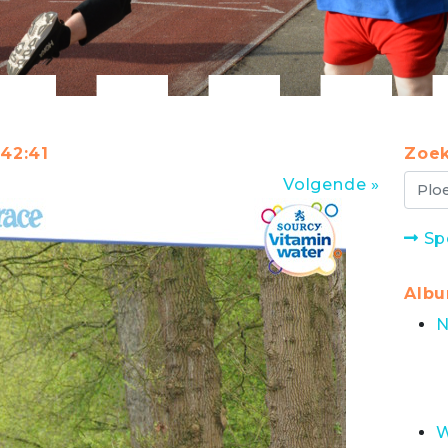
:42:41
Zoek
Volgende »
Sp
Alb
N
W