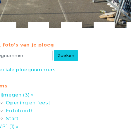
 foto's van je ploeg
eciale ploegnummers
ums
ijmegen (3) »
Opening en feest
Fotobooth
Start
P1 (1) »