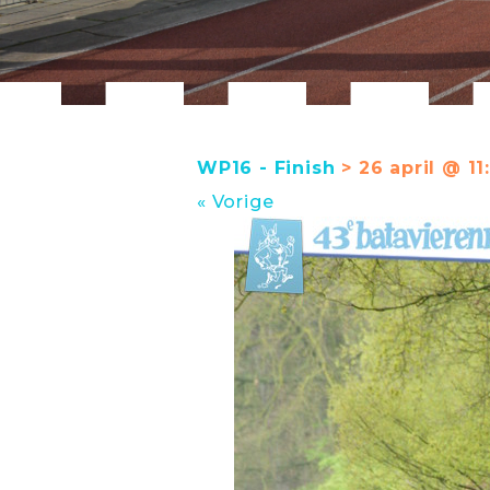
WP16 - Finish
> 26 april @ 11
« Vorige