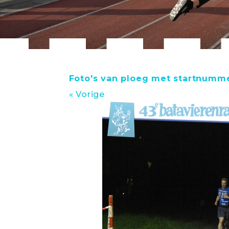
Foto's van ploeg met startnumme
« Vorige