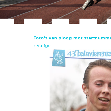
Foto's van ploeg met startnumme
« Vorige