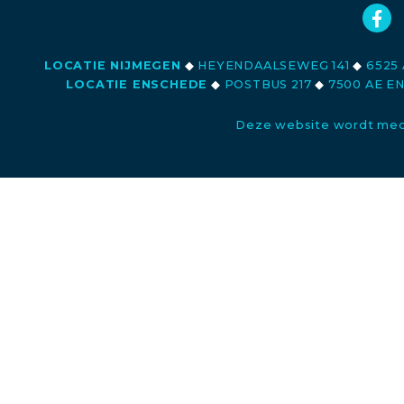
LOCATIE NIJMEGEN
◆
HEYENDAALSEWEG 141
◆
6525 
LOCATIE ENSCHEDE
◆
POSTBUS 217
◆
7500 AE E
Deze website wordt med