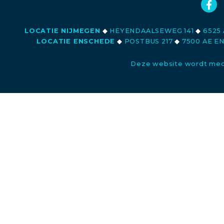
LOCATIE NIJMEGEN
◆
HEYENDAALSEWEG 141
◆
6525 
LOCATIE ENSCHEDE
◆
POSTBUS 217
◆
7500 AE E
Deze website wordt med