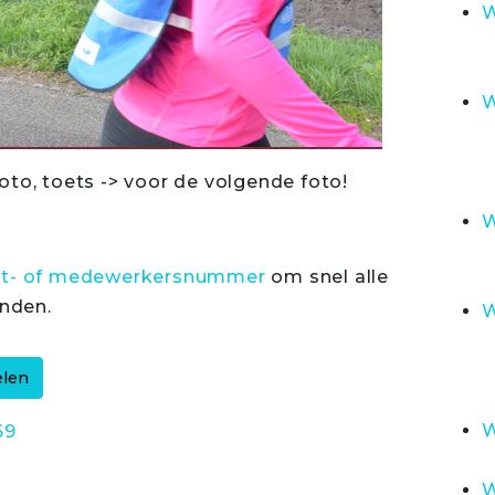
W
W
oto, toets -> voor de volgende foto!
W
rt- of medewerkersnummer
om snel alle
inden.
W
W
69
W