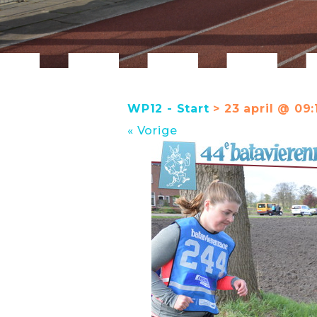
WP12 - Start
> 23 april @ 09:
« Vorige