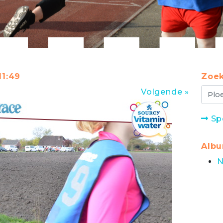
11:49
Zoek
Volgende »
Sp
Alb
N