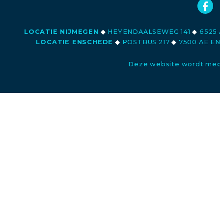
LOCATIE NIJMEGEN
◆
HEYENDAALSEWEG 141
◆
6525 
LOCATIE ENSCHEDE
◆
POSTBUS 217
◆
7500 AE E
Deze website wordt med