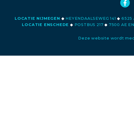
LOCATIE NIJMEGEN
◆
HEYENDAALSEWEG 141
◆
6525 
LOCATIE ENSCHEDE
◆
POSTBUS 217
◆
7500 AE E
Deze website wordt med