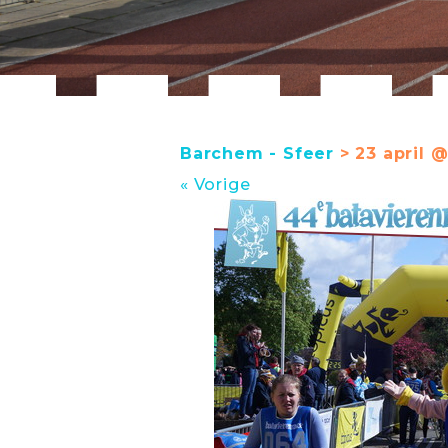
Barchem - Sfeer
> 23 april @
« Vorige