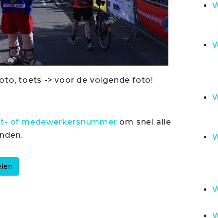
W
W
oto, toets -> voor de volgende foto!
W
rt- of medewerkersnummer
om snel alle
inden.
W
W
W