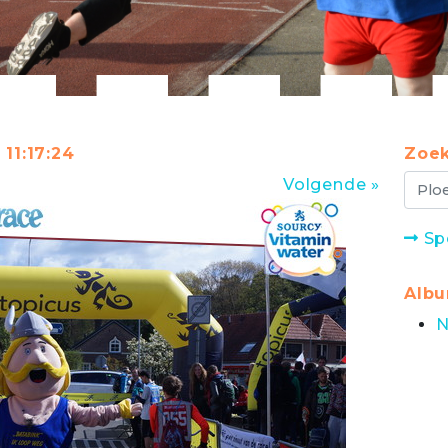
 11:17:24
Zoek
Volgende »
Sp
Alb
N