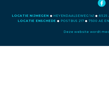
LOCATIE NIJMEGEN
◆
HEYENDAALSEWEG 141
◆
6525 
LOCATIE ENSCHEDE
◆
POSTBUS 217
◆
7500 AE E
Deze website wordt med