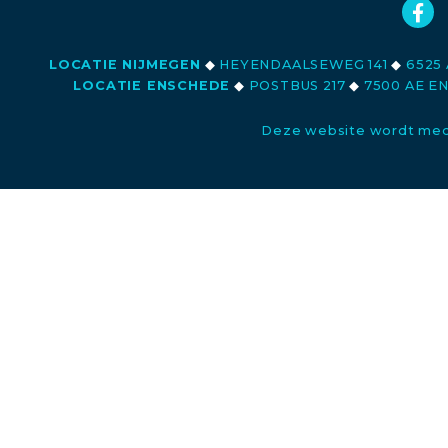
LOCATIE NIJMEGEN
◆
HEYENDAALSEWEG 141
◆
6525 
LOCATIE ENSCHEDE
◆
POSTBUS 217
◆
7500 AE E
Deze website wordt med