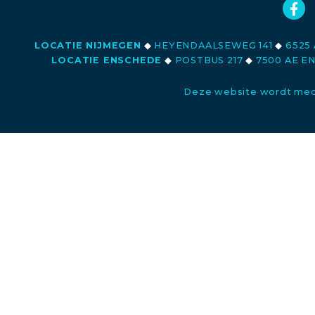
LOCATIE NIJMEGEN
◆
HEYENDAALSEWEG 141
◆
6525 
LOCATIE ENSCHEDE
◆
POSTBUS 217
◆
7500 AE E
Deze website wordt med