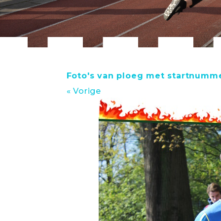
Foto's van ploeg met startnumm
« Vorige