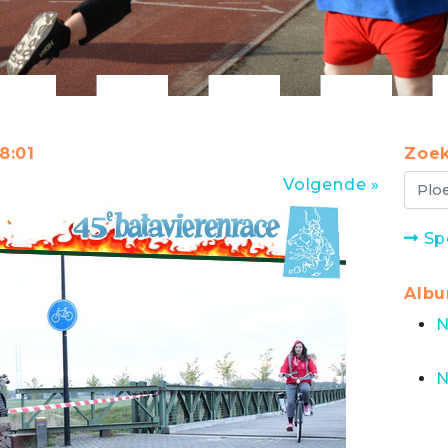
8:01
Zoek
Volgende »
Sp
Alb
N
N