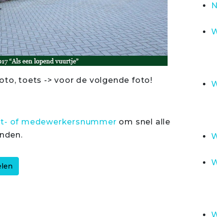
N
W
oto, toets -> voor de volgende foto!
W
rt- of medewerkersnummer
om snel alle
inden.
W
W
W