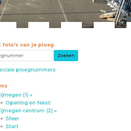
 foto's van je ploeg
eciale ploegnummers
ums
ijmegen (1) »
Opening en feest
ijmegen centrum (2) »
Sfeer
Start