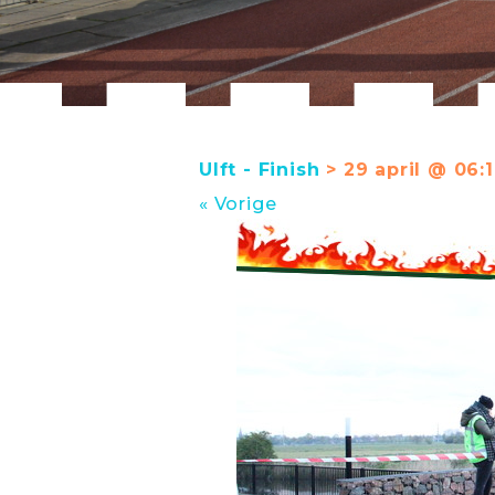
Ulft - Finish
> 29 april @ 06:1
« Vorige