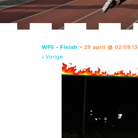
WP5 - Finish
> 29 april @ 02:09:13
« Vorige