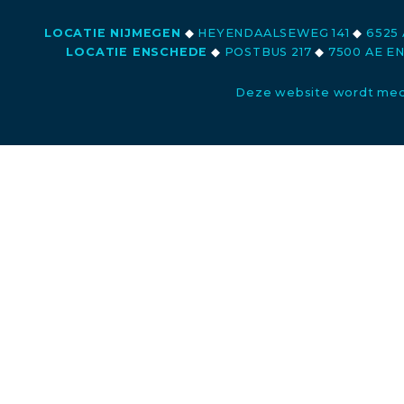
LOCATIE NIJMEGEN
◆
HEYENDAALSEWEG 141
◆
6525 
LOCATIE ENSCHEDE
◆
POSTBUS 217
◆
7500 AE E
Deze website wordt med