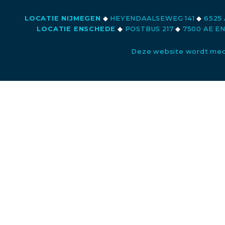
LOCATIE NIJMEGEN
◆
HEYENDAALSEWEG 141
◆
6525 
LOCATIE ENSCHEDE
◆
POSTBUS 217
◆
7500 AE E
Deze website wordt med