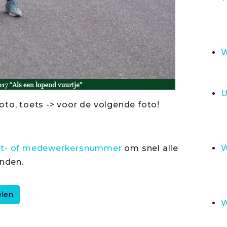
W
U
oto, toets -> voor de volgende foto!
rt- of medewerkersnummer
om snel alle
W
inden.
W