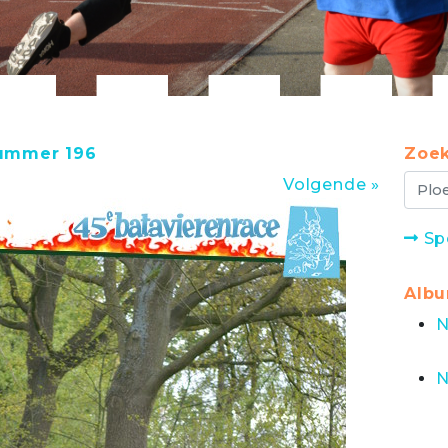
nummer 196
Zoek
Volgende »
Sp
Alb
N
N