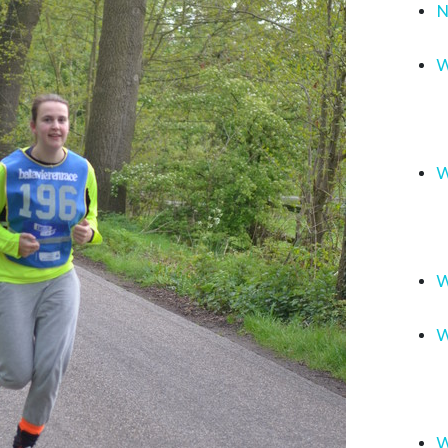
N
W
W
W
W
W