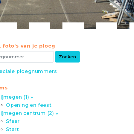
 foto's van je ploeg
eciale ploegnummers
ums
ijmegen (1) »
Opening en feest
ijmegen centrum (2) »
Sfeer
Start