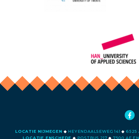
LOCATIE NIJMEGEN
◆
HEYENDAALSEWEG 141
◆
6525 
LOCATIE ENSCHEDE
◆
POSTBUS 217
◆
7500 AE E