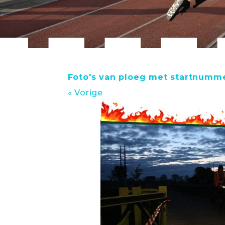
Foto's van ploeg met startnumm
« Vorige